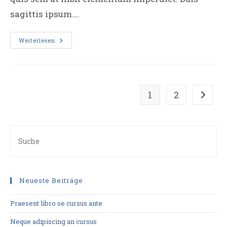
sagittis ipsum.…
Duis
Weiterlesen
Sagitis
Ipsum
Prasent
1
2
Gehe zu
Neueste Beiträge
Praesent libro se cursus ante
Neque adipiscing an cursus