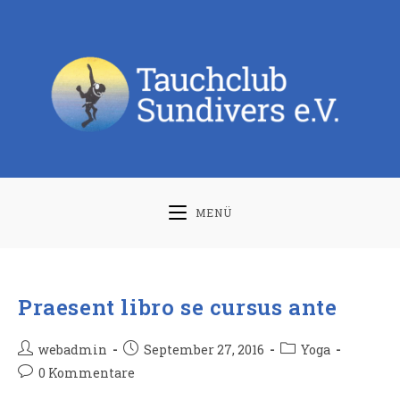
Zum
Inhalt
springen
MENÜ
Praesent libro se cursus ante
Beitrags-
Beitrag
Beitrags-
webadmin
September 27, 2016
Yoga
Autor:
veröffentlicht:
Kategorie:
Beitrags-
0 Kommentare
Kommentare: