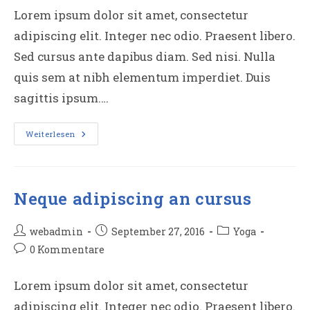
Lorem ipsum dolor sit amet, consectetur
adipiscing elit. Integer nec odio. Praesent libero.
Sed cursus ante dapibus diam. Sed nisi. Nulla
quis sem at nibh elementum imperdiet. Duis
sagittis ipsum.…
Praesent
Weiterlesen
Libro
Se
Cursus
Ante
Neque adipiscing an cursus
Beitrags-
Beitrag
Beitrags-
webadmin
September 27, 2016
Yoga
Autor:
veröffentlicht:
Kategorie:
Beitrags-
0 Kommentare
Kommentare:
Lorem ipsum dolor sit amet, consectetur
adipiscing elit. Integer nec odio. Praesent libero.