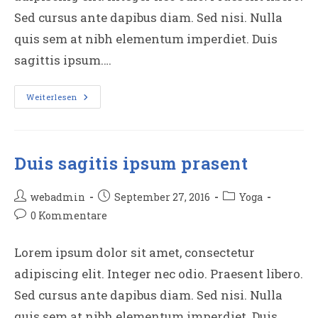
Sed cursus ante dapibus diam. Sed nisi. Nulla
quis sem at nibh elementum imperdiet. Duis
sagittis ipsum.…
Neque
Weiterlesen
Adipiscing
An
Cursus
Duis sagitis ipsum prasent
Beitrags-
Beitrag
Beitrags-
webadmin
September 27, 2016
Yoga
Autor:
veröffentlicht:
Kategorie:
Beitrags-
0 Kommentare
Kommentare:
Lorem ipsum dolor sit amet, consectetur
adipiscing elit. Integer nec odio. Praesent libero.
Sed cursus ante dapibus diam. Sed nisi. Nulla
quis sem at nibh elementum imperdiet. Duis