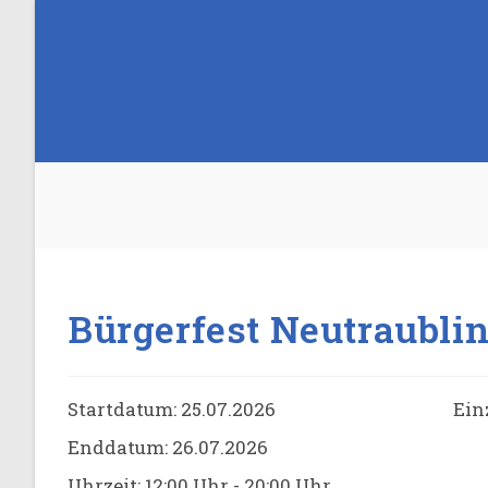
Zum
Inhalt
springen
Bürgerfest Neutraubli
Startdatum:
25.07.2026
Ein
Enddatum:
26.07.2026
Uhrzeit:
12:00 Uhr - 20:00 Uhr