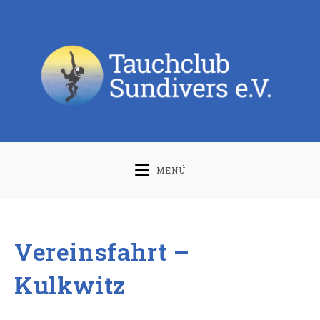
Zum
Inhalt
springen
MENÜ
Vereinsfahrt –
Kulkwitz