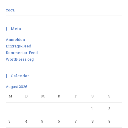
Yoga
Meta
Anmelden
Eintrags-Feed
Kommentar-Feed
WordPress.org
Calendar
August 2026
M
D
M
D
F
S
S
1
2
3
4
5
6
7
8
9